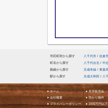
市区町村から探す
八千代市
/
佐倉
町名から探す
八千代台北
/
中
路線から探す
京成本線
/
東葉
駅から探す
京成大和田
/
八
ホーム
見学販売会
会社概要
預かり物件
プライバシーポリシー
1000万円以