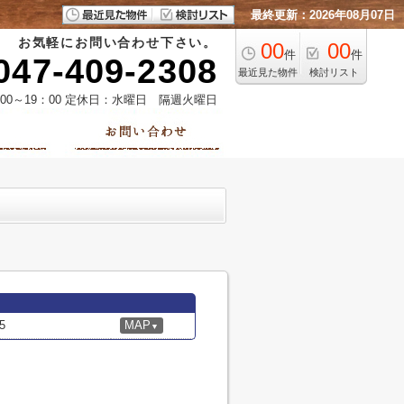
最終更新：2026年08月07日
お気軽にお問い合わせ下さい。
00
00
件
件
047-409-2308
最近見た物件
検討リスト
00～19：00 定休日：水曜日 隔週火曜日
5
MAP
▼