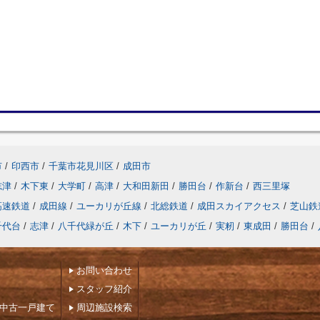
市
/
印西市
/
千葉市花見川区
/
成田市
志津
/
木下東
/
大学町
/
高津
/
大和田新田
/
勝田台
/
作新台
/
西三里塚
高速鉄道
/
成田線
/
ユーカリが丘線
/
北総鉄道
/
成田スカイアクセス
/
芝山鉄
千代台
/
志津
/
八千代緑が丘
/
木下
/
ユーカリが丘
/
実籾
/
東成田
/
勝田台
/
お問い合わせ
スタッフ紹介
下中古一戸建て
周辺施設検索