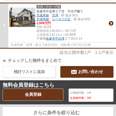
売買｜中古一戸建
佐倉市中志津２丁目 中古戸建て
京成本線
「
志津
」駅 徒歩18分
京成本線
「
ユーカリが丘
」駅 徒歩18分
2,949万円
間取:
4LDK
建物面積:
128.00㎡ / 38.71坪
土地面積:
142.12㎡ / 42.99坪
千葉県
佐倉市
中志津
２丁目23-14
京成本線「志津」駅まで徒歩18分、自転車で約7分の立地
該当公開件数
1
戸
1-1
戸表示
チェックした物件をまとめて
検討リストに追加
お問い合わせ
無料会員登録はこちら
公開物件数：
0
件
会員登録
会員物件数：
0
件
さらに条件を絞り込む