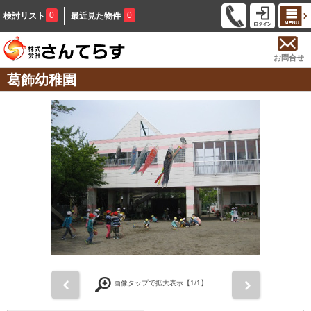
0
0
検討リスト
最近見た物件
お問合せ
葛飾幼稚園
前
次
画像タップで拡大表示【
1
/1】