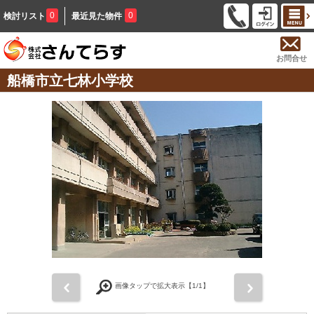
0
0
検討リスト
最近見た物件
お問合せ
船橋市立七林小学校
前
次
画像タップで拡大表示【
1
/1】