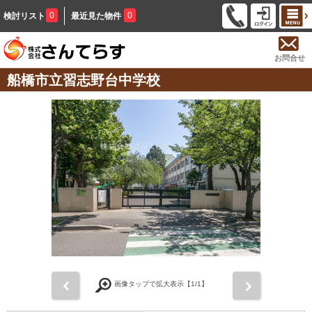
0
0
検討リスト
最近見た物件
お問合せ
船橋市立習志野台中学校
前
次
画像タップで拡大表示【
1
/1】