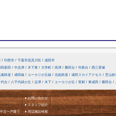
市
/
印西市
/
千葉市花見川区
/
成田市
和田新田
/
中志津
/
木下東
/
大学町
/
高津
/
勝田台
/
作新台
/
西三里塚
高速鉄道
/
成田線
/
ユーカリが丘線
/
北総鉄道
/
成田スカイアクセス
/
芝山鉄
千代台
/
八千代緑が丘
/
志津
/
木下
/
ユーカリが丘
/
実籾
/
東成田
/
勝田台
/
お問い合わせ
スタッフ紹介
下中古一戸建て
周辺施設検索