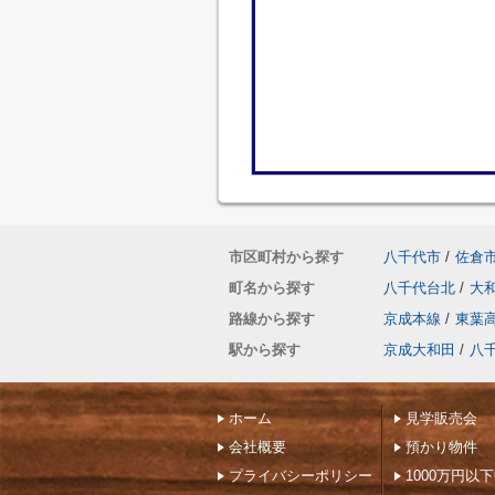
市区町村から探す
八千代市
/
佐倉
町名から探す
八千代台北
/
大
路線から探す
京成本線
/
東葉
駅から探す
京成大和田
/
八
ホーム
見学販売会
会社概要
預かり物件
プライバシーポリシー
1000万円以