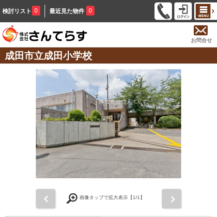
0
0
検討リスト
最近見た物件
お問合せ
成田市立成田小学校
前
次
画像タップで拡大表示【
1
/1】