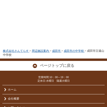
株式会社さんてらす
>
周辺施設案内
>
成田市
>
成田市の中学校
>
成田市立遠山
中学校
ページトップに戻る
営業時間:10：00～19：00
定休日:水曜日 隔週火曜日
ホーム
会社概要