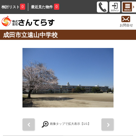
0
0
検討リスト
最近見た物件
お問合せ
成田市立遠山中学校
前
次
画像タップで拡大表示【
1
/1】