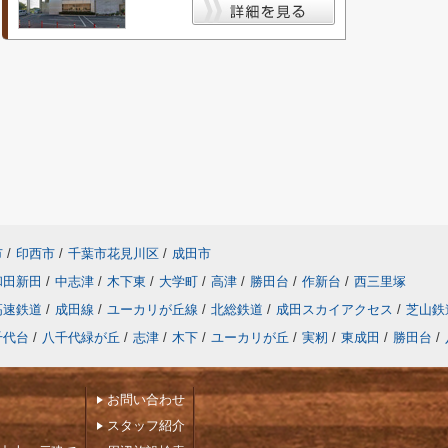
市
/
印西市
/
千葉市花見川区
/
成田市
和田新田
/
中志津
/
木下東
/
大学町
/
高津
/
勝田台
/
作新台
/
西三里塚
高速鉄道
/
成田線
/
ユーカリが丘線
/
北総鉄道
/
成田スカイアクセス
/
芝山鉄
千代台
/
八千代緑が丘
/
志津
/
木下
/
ユーカリが丘
/
実籾
/
東成田
/
勝田台
/
お問い合わせ
スタッフ紹介