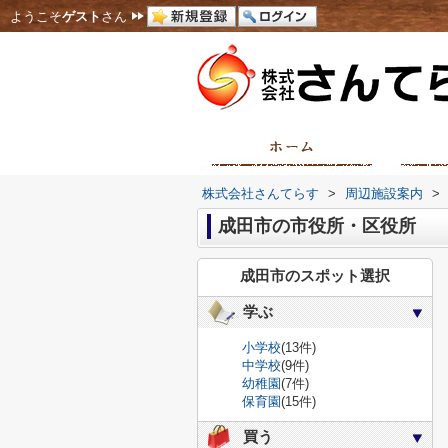
ようこそ
ゲスト
さん
株式会社さんてらす
>
周辺施設案内
>
成田市の市役所・区役所
成田市のスポット選択
学ぶ
小学校
(13件)
中学校
(9件)
幼稚園
(7件)
保育園
(15件)
買う