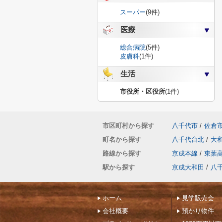
スーパー
(9件)
医療
総合病院
(5件)
皮膚科
(1件)
生活
市役所・区役所
(1件)
市区町村から探す
八千代市
/
佐倉
町名から探す
八千代台北
/
大
路線から探す
京成本線
/
東葉
駅から探す
京成大和田
/
八
ホーム
見学販売会
会社概要
預かり物件