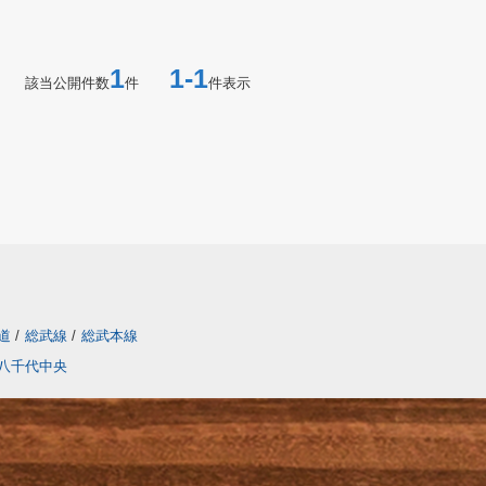
1
1-1
該当公開件数
件
件表示
道
/
総武線
/
総武本線
八千代中央