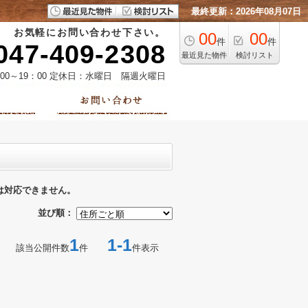
最終更新：2026年08月07日
お気軽にお問い合わせ下さい。
00
00
件
件
047-409-2308
最近見た物件
検討リスト
00～19：00 定休日：水曜日 隔週火曜日
は対応できません。
並び順：
1
1-1
該当公開件数
件
件表示