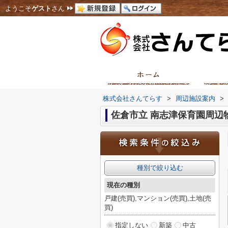
ようこそ
ゲスト
さん
株式会社さんてらす
>
周辺施設案内
>
佐倉市立 南志津保育園周辺
種別で絞り込む
現在の種別
戸建(売買),マンション(売買),土地(売
買)
指定しない
新築
中古