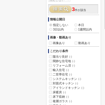
3
件が該当
情報公開日
指定しない
本日
3日以内
1週間以内
画像・動画あり
画像あり
動画あり
こだわり条件
陽当り良好
(-)
閑静な住宅地
(-)
リフォーム済
(-)
輸入住宅
(-)
二世帯住宅
(-)
システムキッチン
(-)
対面式キッチン
(-)
アイランドキッチン
(-)
床暖房
(-)
床下収納
(-)
複層ガラス
(-)