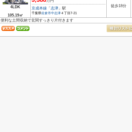
万円
徒歩18分
4LDK
京成本線
「
志津
」駅
千葉県
佐倉市
中志津
４丁目7-21
105.19㎡
便利な土間収納で玄関すっきり片付きます