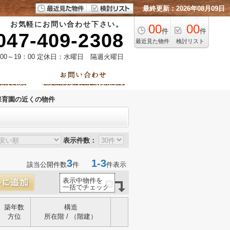
最終更新：2026年08月09日
お気軽にお問い合わせ下さい。
00
00
件
件
047-409-2308
最近見た物件
検討リスト
00～19：00 定休日：水曜日 隔週火曜日
保育園の近くの物件
表示件数：
3
1-3
該当公開件数
件
件表示
表示中物件を
一括でチェック
築年数
構造
方位
所在階 / （階建）