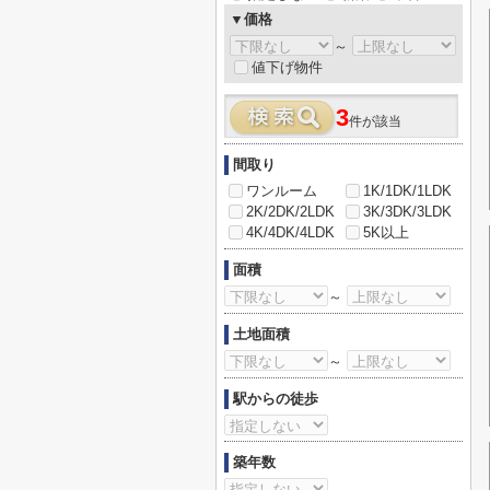
▼価格
～
値下げ物件
3
件が該当
間取り
ワンルーム
1K/1DK/1LDK
2K/2DK/2LDK
3K/3DK/3LDK
4K/4DK/4LDK
5K以上
面積
～
土地面積
～
駅からの徒歩
築年数