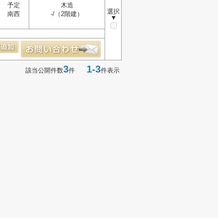
予定
木造
選択
南西
-/（2階建）
▼
3
1-3
該当公開件数
件
件表示