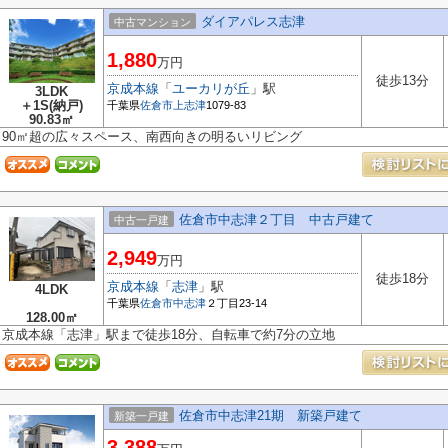
ダイアパレス志津
中古マンション
1,880
万円
徒歩13分
京成本線
「
ユーカリが丘
」駅
3LDK
＋1S(納戸)
千葉県
佐倉市
上志津
1079-83
90.83㎡
90㎡超の広々スペース、南西向きの明るいリビング
佐倉市中志津２丁目 中古戸建て
中古一戸建
2,949
万円
徒歩18分
京成本線
「
志津
」駅
4LDK
千葉県
佐倉市
中志津
２丁目23-14
128.00㎡
京成本線「志津」駅まで徒歩18分、自転車で約7分の立地
佐倉市中志津21期 新築戸建て
新築一戸建
3,388