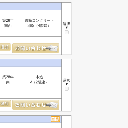
築28年
鉄筋コンクリート
選択
南西
3階/（4階建）
▼
築28年
木造
選択
南
-/（2階建）
▼