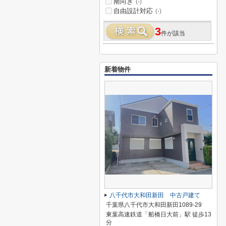
南向き
(-)
自由設計対応
(-)
3
件が該当
新着物件
八千代市大和田新田 中古戸建て
千葉県八千代市大和田新田1089-29
東葉高速鉄道「船橋日大前」駅 徒歩13
分