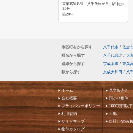
東葉高速鉄道「八千代緑が丘」駅 徒歩
25分
築29年
市区町村から探す
八千代市
/
佐倉
町名から探す
八千代台北
/
大
路線から探す
京成本線
/
東葉
駅から探す
京成大和田
/
八
ホーム
見学販売会
会社概要
預かり物件
プライバシーポリシー
1000万円以
利用規約
土地
サイトマップ
自社HPのみ
物件カタログ