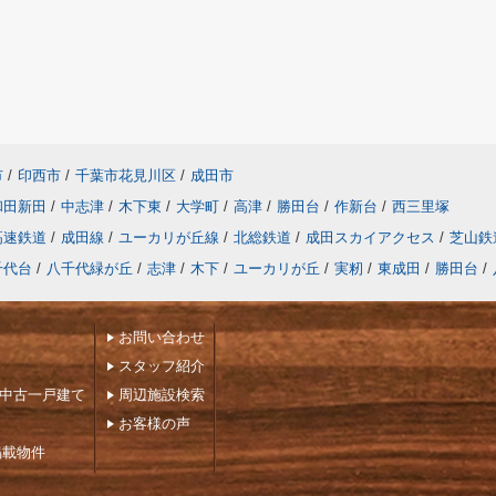
市
/
印西市
/
千葉市花見川区
/
成田市
和田新田
/
中志津
/
木下東
/
大学町
/
高津
/
勝田台
/
作新台
/
西三里塚
高速鉄道
/
成田線
/
ユーカリが丘線
/
北総鉄道
/
成田スカイアクセス
/
芝山鉄
千代台
/
八千代緑が丘
/
志津
/
木下
/
ユーカリが丘
/
実籾
/
東成田
/
勝田台
/
お問い合わせ
スタッフ紹介
下中古一戸建て
周辺施設検索
お客様の声
掲載物件