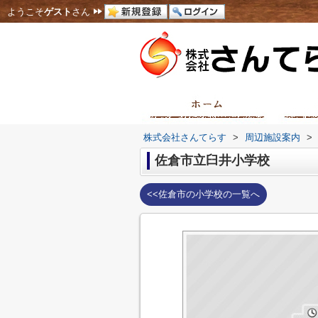
ようこそ
ゲスト
さん
株式会社さんてらす
>
周辺施設案内
>
佐倉市立臼井小学校
<<佐倉市の小学校の一覧へ