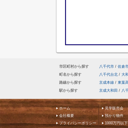
市区町村から探す
八千代市
/
佐倉
町名から探す
八千代台北
/
大
路線から探す
京成本線
/
東葉
駅から探す
京成大和田
/
八
ホーム
見学販売会
会社概要
預かり物件
プライバシーポリシー
1000万円以