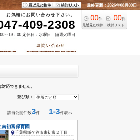
最終更新：2026年08月09日
お気軽にお問い合わせ下さい。
00
00
件
件
047-409-2308
最近見た物件
検討リスト
00～19：00 定休日：水曜日 隔週火曜日
は対応できません。
並び順：
3
1-3
該当公開件数
件
件表示
立南初富保育園
千葉県鎌ケ谷市東初富２丁目