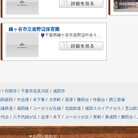
鎌ヶ谷市立道野辺保育園
千葉県鎌ケ谷市道野辺中央５丁目
市
/
印西市
/
千葉市花見川区
/
成田市
和田新田
/
中志津
/
木下東
/
大学町
/
高津
/
勝田台
/
作新台
/
西三里塚
高速鉄道
/
成田線
/
ユーカリが丘線
/
北総鉄道
/
成田スカイアクセス
/
芝山鉄
千代台
/
八千代緑が丘
/
志津
/
木下
/
ユーカリが丘
/
実籾
/
東成田
/
勝田台
/
お問い合わせ