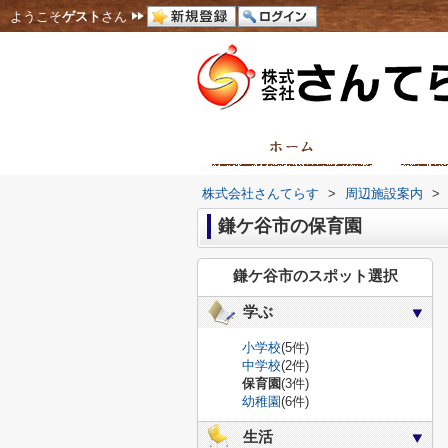
ようこそ
ゲスト
さん
株式会社さんてらす
>
周辺施設案内
>
鎌ケ谷市の保育園
鎌ケ谷市のスポット選択
学ぶ
小学校
(5件)
中学校
(2件)
保育園
(3件)
幼稚園
(6件)
生活