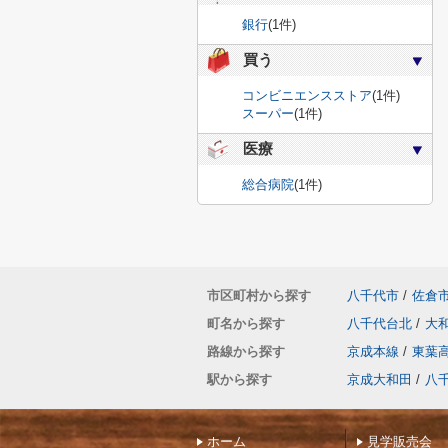
銀行
(1件)
買う
コンビニエンスストア
(1件)
スーパー
(1件)
医療
総合病院
(1件)
市区町村から探す
八千代市
/
佐倉
町名から探す
八千代台北
/
大
路線から探す
京成本線
/
東葉
駅から探す
京成大和田
/
八
ホーム
見学販売会