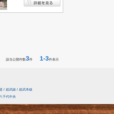
3
1-3
該当公開件数
件
件表示
道
/
総武線
/
総武本線
八千代中央