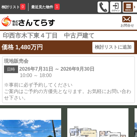
0
1
検討リスト
最近見た物件
お問合せ
印西市木下東４丁目 中古戸建て
価格
1,480
万円
検討リストに追加
現地販売会
2026年7月31日 ～ 2026年9月30日
日時
10:00 ～ 18:00
※事前に必ず予約してください
ご案内はご予約の方優先となります。お気軽にお問い合わ
せ下さい。