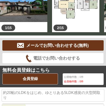
1/15
2/15
メールでお問い合わせする(無料)
電話でお問い合わせする
無料会員登録はこちら
公開物件数：
0
件
会員登録
会員物件数：
0
件
約20帖のLDKをはじめ、ゆとりある5LDK感覚の大型間取
り