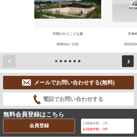
印西ひかりこども園
天神
約951m／12分
約2152
前
メールでお問い合わせする(無料)
電話でお問い合わせする
無料会員登録はこちら
公開物件数：
0
件
会員登録
会員物件数：
0
件