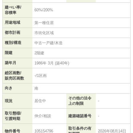
建ぺい率/
60%/200%
容積率
用途地域
第一種住居
都市計画
市街化区域
種別/構造
中古一戸建/木造
階建
2階建
築年月
1986年 3月 (築40年)
総区画数/
-/1区画
販売区画数
向き
南
その他の法令
現況
居住中
-
上の制限
取引態様/
仲介/相談
建築確認番号
-
引渡時期
取引条件の有
物件番号
105154796
2026年08月14日