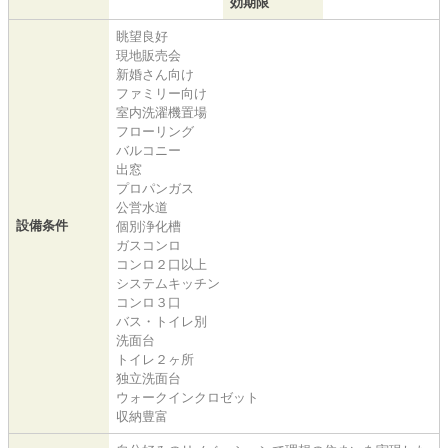
効期限
眺望良好
現地販売会
新婚さん向け
ファミリー向け
室内洗濯機置場
フローリング
バルコニー
出窓
プロパンガス
公営水道
設備条件
個別浄化槽
ガスコンロ
コンロ２口以上
システムキッチン
コンロ３口
バス・トイレ別
洗面台
トイレ２ヶ所
独立洗面台
ウォークインクロゼット
収納豊富