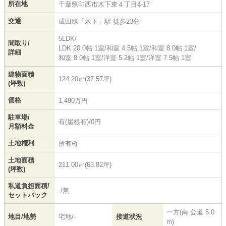
所在地
千葉県
印西市
木下東
４丁目4-17
交通
成田線
「
木下
」駅 徒歩23分
5LDK/
間取り/
LDK 20.0帖 1室
/
和室 4.5帖 1室
/
和室 8.0帖 1室
/
詳細
和室 8.0帖 1室
/
洋室 5.2帖 1室
/
洋室 7.5帖 1室
建物面積
124.20㎡(37.57坪)
(坪数)
価格
1,480万円
駐車場/
有(屋根有)/0円
月額料金
土地権利
所有権
土地面積
211.00㎡(63.82坪)
(坪数)
私道負担面積/
-/無
セットバック
一方(南 公道 5.0
地目/地勢
宅地/-
接道状況
m)