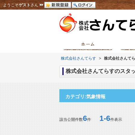
ようこそ
ゲスト
さん
株式会社さんてらす
>
株式会社さんてら
株式会社さんてらすのスタッ
カテゴリ:気象情報
6
1-6
該当公開件数
件
件表示