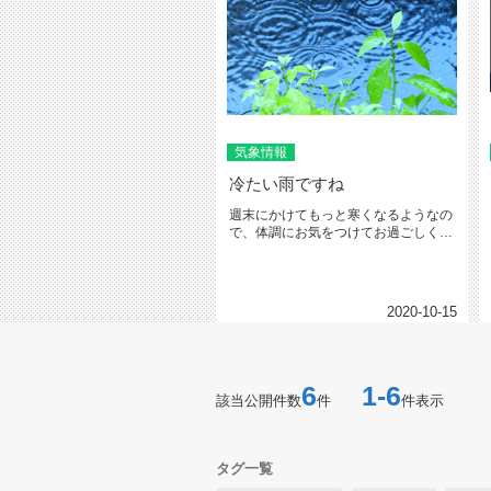
気象情報
冷たい雨ですね
週末にかけてもっと寒くなるようなの
で、体調にお気をつけてお過ごしくだ
さい・ω・
2020-10-15
6
1-6
該当公開件数
件
件表示
タグ一覧