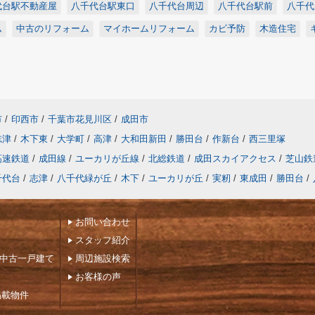
代台駅不動産屋
八千代台駅東口
八千代台周辺
八千代台駅前
八千代
ム
中古のリフォーム
マイホームリフォーム
カビ予防
木造住宅
市
/
印西市
/
千葉市花見川区
/
成田市
志津
/
木下東
/
大学町
/
高津
/
大和田新田
/
勝田台
/
作新台
/
西三里塚
高速鉄道
/
成田線
/
ユーカリが丘線
/
北総鉄道
/
成田スカイアクセス
/
芝山鉄
千代台
/
志津
/
八千代緑が丘
/
木下
/
ユーカリが丘
/
実籾
/
東成田
/
勝田台
/
お問い合わせ
スタッフ紹介
下中古一戸建て
周辺施設検索
お客様の声
掲載物件