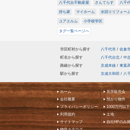
八千代台不動産屋
さんてらす
八千
持ち家
マイホーム
水回りリフォー
ユアエルム
小学校学区
タグ一覧ページへ
市区町村から探す
八千代市
/
佐倉
町名から探す
八千代台北
/
中
路線から探す
京成本線
/
東葉
駅から探す
京成大和田
/
八
ホーム
見学販売会
会社概要
預かり物件
プライバシーポリシー
1000万円以
利用規約
土地
サイトマップ
自社HPのみ
物件カタログ