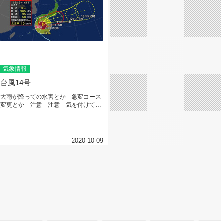
気象情報
台風14号
大雨が降っての水害とか 急変コース
変更とか 注意 注意 気を付けて備
えも万端にしましょう帰宅したら、...
2020-10-09