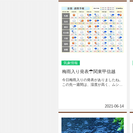
気象情報
梅雨入り発表☂関東甲信越
今日梅雨入りの発表がありましたね。
この先一週間は、湿度が高く、ムシム
シやジメジメとした暑さが続きます...
2021-06-14