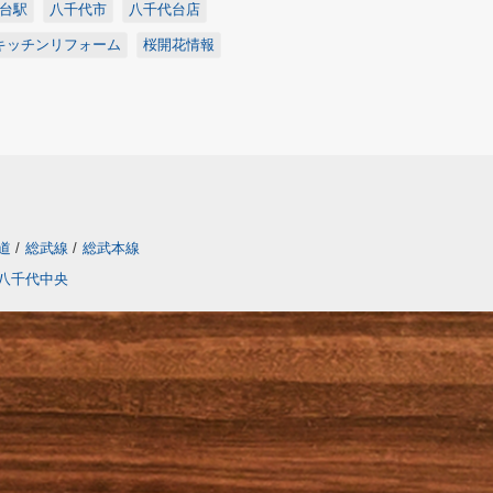
台駅
八千代市
八千代台店
キッチンリフォーム
桜開花情報
道
/
総武線
/
総武本線
八千代中央