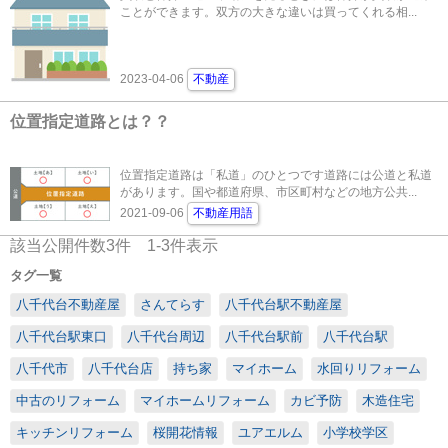
ことができます。双方の大きな違いは買ってくれる相...
2023-04-06
不動産
位置指定道路とは？？
位置指定道路は「私道」のひとつです道路には公道と私道
があります。国や都道府県、市区町村などの地方公共...
2021-09-06
不動産用語
該当公開件数
3
件
1-3
件表示
タグ一覧
八千代台不動産屋
さんてらす
八千代台駅不動産屋
八千代台駅東口
八千代台周辺
八千代台駅前
八千代台駅
八千代市
八千代台店
持ち家
マイホーム
水回りリフォーム
中古のリフォーム
マイホームリフォーム
カビ予防
木造住宅
キッチンリフォーム
桜開花情報
ユアエルム
小学校学区