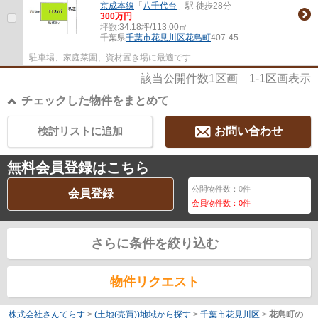
京成本線
「
八千代台
」駅 徒歩28分
300万円
坪数:
34.18坪/113.00㎡
千葉県
千葉市花見川区
花島町
407-45
駐車場、家庭菜園、資材置き場に最適です
該当公開件数
1
区画
1-1
区画表示
チェックした物件をまとめて
検討リストに追加
お問い合わせ
無料会員登録はこちら
公開物件数：
0
件
会員登録
会員物件数：
0
件
さらに条件を絞り込む
物件リクエスト
株式会社さんてらす
>
(土地(売買))地域から探す
>
千葉市花見川区
>
花島町の