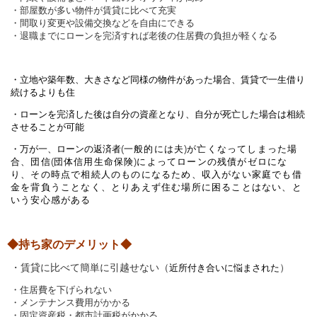
・部屋数が多い物件が賃貸に比べて充実
・間取り変更や設備交換などを自由にできる
・退職までにローンを完済すれば老後の住居費の負担が軽くなる
・立地や築年数、大きさなど同様の物件があった場合、賃貸で一生借り
続けるよりも住
・ローンを完済した後は自分の資産となり、自分が死亡した場合は相続
させることが可能
・万が一、ローンの返済者
(
一般的には夫
)
が亡くなってしまった場
合、団信
(
団体信用生命保険
)
によってローンの残債がゼロにな
り、その時点で相続人のものになるため、収入がない家庭でも借
金を背負うことなく、とりあえず住む場所に困ることはない、と
いう安心感がある
◆持ち家のデメリット◆
・賃貸に比べて簡単に引越せない（
）
近所付き合いに悩まされた
・住居費を下げられない
・メンテナンス費用がかかる
・固定資産税・都市計画税がかかる