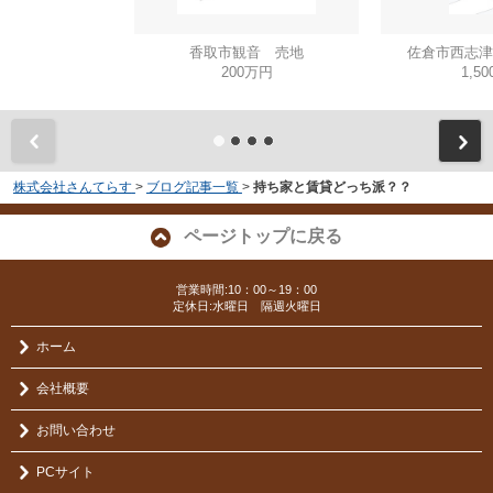
香取市観音 売地
佐倉市西志津
200万円
1,5
株式会社さんてらす
>
ブログ記事一覧
>
持ち家と賃貸どっち派？？
ページトップに戻る
営業時間:10：00～19：00
定休日:水曜日 隔週火曜日
ホーム
会社概要
お問い合わせ
PCサイト