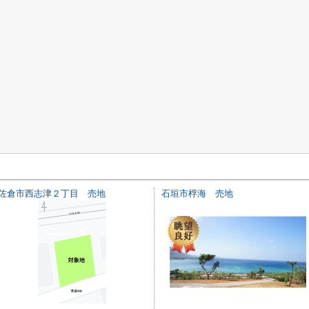
佐倉市西志津２丁目 売地
石垣市桴海 売地