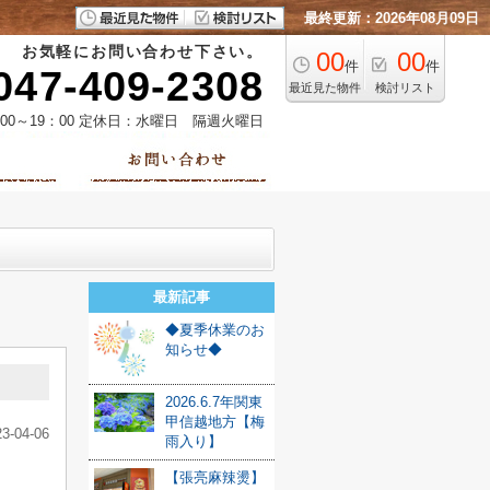
最終更新：2026年08月09日
お気軽にお問い合わせ下さい。
00
00
件
件
047-409-2308
最近見た物件
検討リスト
00～19：00 定休日：水曜日 隔週火曜日
最新記事
◆夏季休業のお
知らせ◆
2026.6.7年関東
甲信越地方【梅
23-04-06
雨入り】
【張亮麻辣燙】