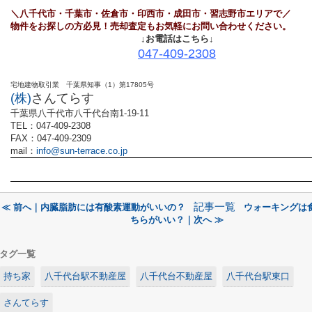
＼八千代市
・千葉市・佐倉市・印西市・成田市・習志野市エリアで／
物件をお探しの方必見！売却査定もお気軽にお問い合わせください。
↓お電話はこちら↓
047-409-2308
宅地建物取引業 千葉県知事（1）第17805号
(株)
さんてらす
千葉県八千代市八千代台南1-19-11
TEL：047-409-2308
FAX：047-409-2309
mail：
info@sun-terrace.co.jp
記事一覧
≪ 前へ｜内臓脂肪には有酸素運動がいいの？
ウォーキングは
ちらがいい？｜次へ ≫
タグ一覧
持ち家
八千代台駅不動産屋
八千代台不動産屋
八千代台駅東口
さんてらす