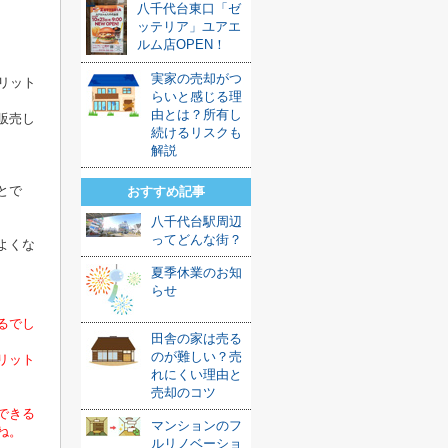
八千代台東口「ゼ
ッテリア」ユアエ
ルム店OPEN！
実家の売却がつ
リット
らいと感じる理
由とは？所有し
販売し
続けるリスクも
解説
とで
おすすめ記事
八千代台駅周辺
ってどんな街？
よくな
夏季休業のお知
らせ
るでし
田舎の家は売る
のが難しい？売
リット
れにくい理由と
売却のコツ
できる
マンションのフ
ね。
ルリノベーショ