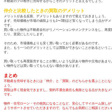
不動産のプロ相手に売却するからこそのメリットと言えるでしょう。
仲介と比較したときの買取のデメリット
メリットがある反面、デメリットもありますので覚えておきましょう。
まず、売却価格が市場の値段よりも1〜3割ほど安くなってしまう点がデメ
です。
買い取った物件は不動産会社がリノベーションやメンテナンスをし、再度
たり、賃貸にしたりします。
そのため、市場価格よりも安く買い取っておく必要があるのです。
また、もう一つのデメリットとしては買取ができないことがあるというこ
す。
買い取っても再度販売することが難しいような訳あり物件や立地があまり
い物件などは買い取ってもらえない場合があります。
まとめ
不動産を売却するときには「仲介」と「買取」のどちらかを選ぶことにな
ょう。
買取は早く現金化できますし、契約不適合責任も免除となる点が大きなメ
です。
物件・住宅ローン・その他気になることなど、安心してマイホーム探しが
ようサポートさせていただきますので、なんでもお気軽にご相談
ください