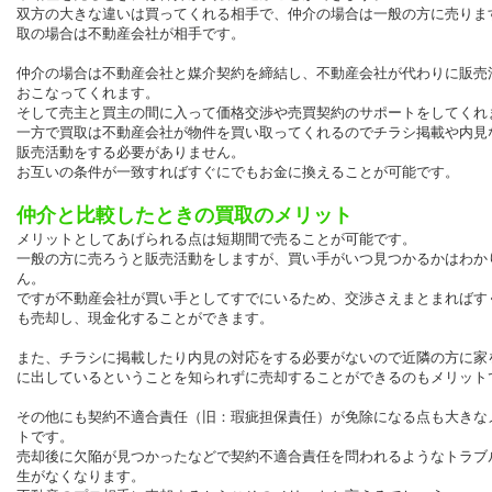
双方の大きな違いは買ってくれる相手で、仲介の場合は一般の方に売りま
取の場合は不動産会社が相手です。
仲介の場合は不動産会社と媒介契約を締結し、不動産会社が代わりに販売
おこなってくれます。
そして売主と買主の間に入って価格交渉や売買契約のサポートをしてくれ
一方で買取は不動産会社が物件を買い取ってくれるのでチラシ掲載や内見
販売活動をする必要がありません。
お互いの条件が一致すればすぐにでもお金に換えることが可能です。
仲介と比較したときの買取のメリット
メリットとしてあげられる点は短期間で売ることが可能です。
一般の方に売ろうと販売活動をしますが、買い手がいつ見つかるかはわか
ん。
ですが不動産会社が買い手としてすでにいるため、交渉さえまとまればす
も売却し、現金化することができます。
また、チラシに掲載したり内見の対応をする必要がないので近隣の方に家
に出しているということを知られずに売却することができるのもメリット
その他にも契約不適合責任（旧：瑕疵担保責任）が免除になる点も大きな
トです。
売却後に欠陥が見つかったなどで契約不適合責任を問われるようなトラブ
生がなくなります。