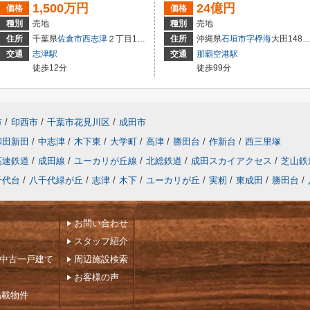
1,500万円
24億円
価格
価格
種別
売地
種別
売地
5
住所
千葉県
佐倉市
西志津
２丁目14-5
住所
沖縄県
石垣市
字桴海
大田148番137.他35筆
交通
志津駅
交通
那覇空港駅
徒歩12分
徒歩99分
市
/
印西市
/
千葉市花見川区
/
成田市
和田新田
/
中志津
/
木下東
/
大学町
/
高津
/
勝田台
/
作新台
/
西三里塚
高速鉄道
/
成田線
/
ユーカリが丘線
/
北総鉄道
/
成田スカイアクセス
/
芝山鉄
千代台
/
八千代緑が丘
/
志津
/
木下
/
ユーカリが丘
/
実籾
/
東成田
/
勝田台
/
お問い合わせ
スタッフ紹介
下中古一戸建て
周辺施設検索
お客様の声
掲載物件