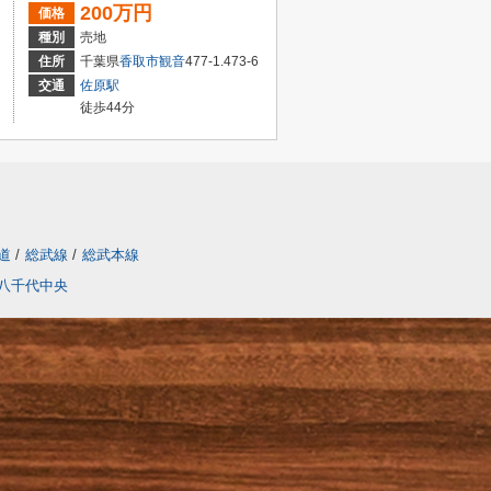
200万円
価格
種別
売地
住所
千葉県
香取市
観音
477-1.473-6
交通
佐原駅
徒歩44分
道
/
総武線
/
総武本線
八千代中央