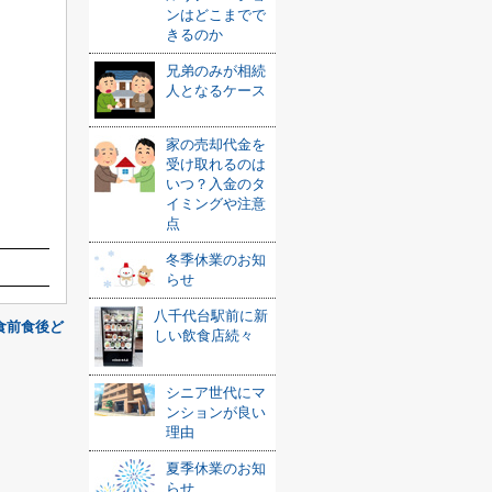
ンはどこまでで
きるのか
兄弟のみが相続
人となるケース
家の売却代金を
受け取れるのは
いつ？入金のタ
イミングや注意
点
冬季休業のお知
らせ
八千代台駅前に新
食前食後ど
しい飲食店続々
シニア世代にマ
ンションが良い
理由
夏季休業のお知
らせ