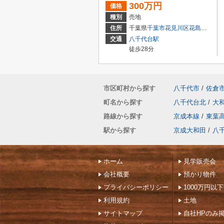
300万円
価格
種別
売地
住所
千葉県
千葉市花見川区
花島町
407-4
交通
八千代台駅
徒歩28分
市区町村から探す
八千代市
/
佐倉
町名から探す
八千代台北
/
大
路線から探す
京成本線
/
東葉
駅から探す
京成大和田
/
八
ホーム
見学販売会
会社概要
預かり物件
プライバシーポリシー
1000万円以
利用規約
土地
サイトマップ
自社HPのみ