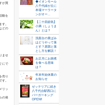
◆イオンモール
すが買
八千代緑が丘に
本場マーラータ
ンがオー...
活動を
【二十四節気】
ます。
小満（しょうま
などの
ん）とは？
洗面台の黄ばみ
はどうやって落
とす？原因と落
とし方を解説！
りませ
お正月にお雑煮
を食べる意味
ぐにで
は？
年末年始休業の
を売り
お知らせ
です。
ゼッテリアに続き
メリッ
八千代台駅西口に
バーガーキング
ルの発
OPEN‼