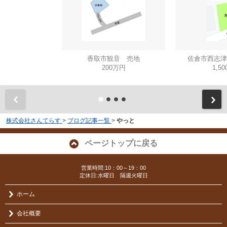
香取市観音 売地
佐倉市西志津
200万円
1,5
株式会社さんてらす
>
ブログ記事一覧
>
やっと
ページトップに戻る
営業時間:10：00～19：00
定休日:水曜日 隔週火曜日
ホーム
会社概要