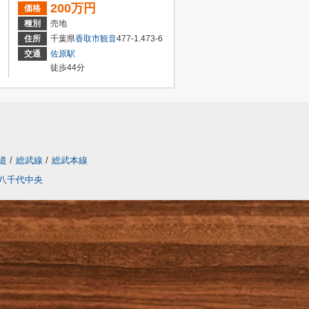
200万円
価格
種別
売地
住所
千葉県
香取市
観音
477-1.473-6
交通
佐原駅
徒歩44分
道
/
総武線
/
総武本線
八千代中央