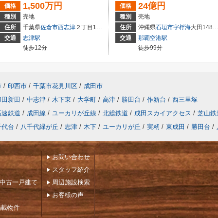
1,500万円
24億円
価格
価格
種別
売地
種別
売地
5
住所
千葉県
佐倉市
西志津
２丁目14-5
住所
沖縄県
石垣市
字桴海
大田148番137.他35筆
交通
志津駅
交通
那覇空港駅
徒歩12分
徒歩99分
市
/
印西市
/
千葉市花見川区
/
成田市
和田新田
/
中志津
/
木下東
/
大学町
/
高津
/
勝田台
/
作新台
/
西三里塚
高速鉄道
/
成田線
/
ユーカリが丘線
/
北総鉄道
/
成田スカイアクセス
/
芝山鉄
千代台
/
八千代緑が丘
/
志津
/
木下
/
ユーカリが丘
/
実籾
/
東成田
/
勝田台
/
お問い合わせ
スタッフ紹介
下中古一戸建て
周辺施設検索
お客様の声
掲載物件