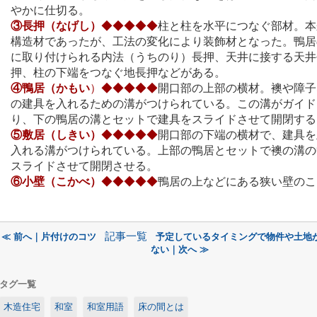
やかに仕切る。
③長押（なげし）
◆◆◆◆◆
柱と柱を水平につなぐ部材。本
構造材であったが、工法の変化により装飾材となった。鴨居
に取り付けられる内法（うちのり）長押、天井に接する天井
押、柱の下端をつなぐ地長押などがある。
④鴨居（かもい
）◆◆◆◆◆
開口部の上部の横材。襖や障子
の建具を入れるための溝がつけられている。この溝がガイド
り、下の鴨居の溝とセットで建具をスライドさせて開閉する
⑤敷居（しきい）
◆◆◆◆◆
開口部の下端の横材で、建具を
入れる溝がつけられている。上部の鴨居とセットで襖の溝の
スライドさせて開閉させる。
⑥小壁（こかべ）
◆◆◆◆◆
鴨居の上などにある狭い壁のこ
記事一覧
≪ 前へ｜片付けのコツ
予定しているタイミングで物件や土地
ない｜次へ ≫
タグ一覧
木造住宅
和室
和室用語
床の間とは