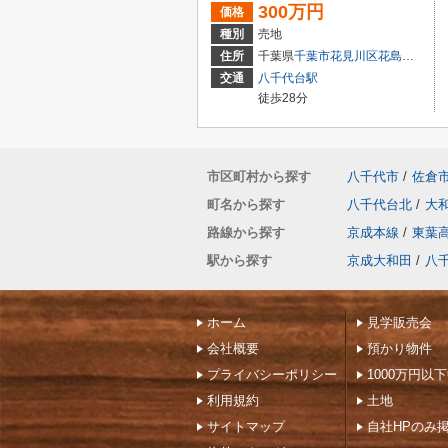
300万円
価格
種別
売地
住所
千葉県
千葉市花見川区
花島町
407-4
交通
八千代台駅
徒歩28分
市区町村から探す
八千代市
/
佐倉
町名から探す
八千代台北
/
大
路線から探す
京成本線
/
東葉
駅から探す
京成大和田
/
八
ホーム
見学販売会
会社概要
預かり物件
プライバシーポリシー
1000万円以
利用規約
土地
サイトマップ
自社HPのみ