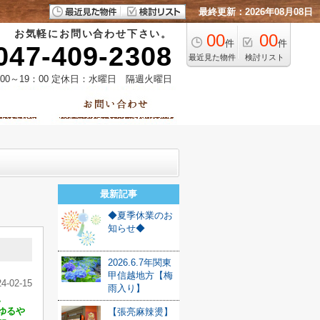
最終更新：2026年08月08日
お気軽にお問い合わせ下さい。
00
00
件
件
047-409-2308
最近見た物件
検討リスト
00～19：00 定休日：水曜日 隔週火曜日
最新記事
◆夏季休業のお
知らせ◆
2026.6.7年関東
甲信越地方【梅
24-02-15
雨入り】
。
ゆるや
【張亮麻辣燙】