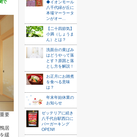
間で
◆イオンモール
八千代緑が丘に
本場マーラータ
ンがオー...
【二十四節気】
小満（しょうま
ん）とは？
洗面台の黄ばみ
はどうやって落
とす？原因と落
とし方を解説！
お正月にお雑煮
を食べる意味
は？
年末年始休業の
お知らせ
ゼッテリアに続き
重要
八千代台駅西口に
バーガーキング
鴨居
OPEN‼
を緩