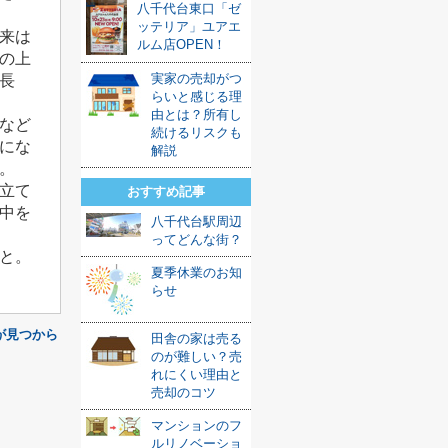
八千代台東口「ゼ
ッテリア」ユアエ
来は
ルム店OPEN！
の上
実家の売却がつ
長
らいと感じる理
由とは？所有し
など
続けるリスクも
にな
解説
。
立て
おすすめ記事
中を
八千代台駅周辺
ってどんな街？
と。
夏季休業のお知
らせ
が見つから
田舎の家は売る
のが難しい？売
れにくい理由と
売却のコツ
マンションのフ
ルリノベーショ