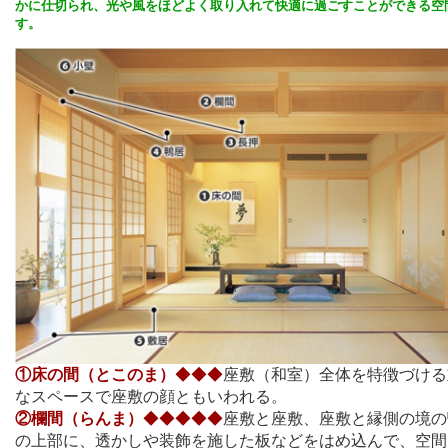
かに仕切られ、
光や風をほどよく取り入れて快適に過ごすことができる空
す。
①床の間（とこのま）
◆◆◆
座敷（和室）全体を特徴づける
なスペースで座敷の顔ともいわれる。
②欄間（らんま）
◆◆◆◆◆
座敷と座敷、座敷と縁側の境の
の上部に、透かしや装飾を施した板などをはめ込んで、空間