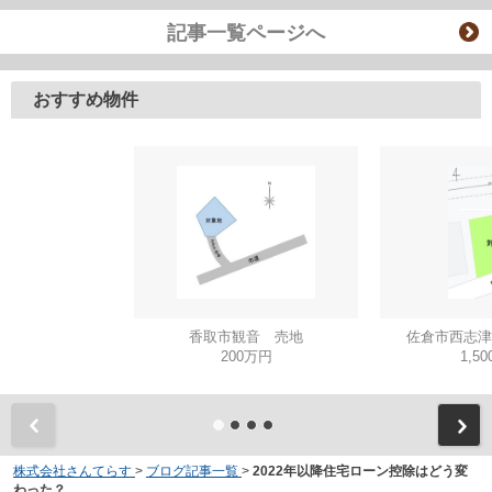
記事一覧ページへ
おすすめ物件
香取市観音 売地
佐倉市西志津
200万円
1,5
株式会社さんてらす
>
ブログ記事一覧
>
2022年以降住宅ローン控除はどう変
わった？