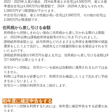
2022・2023年入居の場合、ZEH水準省エネ住宅は4,500万円、省エネ基
準適合住宅は4,000万円が限度額で、2024・2025年入居ならそれぞれ
1,000万円ずつ限度額が下がります。
中古住宅の場合、省エネ性能が高い住宅は3,000万円、その他の住宅は
2,000万円が限度額です。
住民税から差し引ける金額
所得税から控除しきれない場合に住民税から差し引かれる際の上限額
が、2022年以降は課税総所得金額等の5％に引き下げられました。
課税総所得金額とは、給与所得などのさまざまな所得を各種控除や損益
通算をしたうえで合計し、純損失などの繰越控除がある場合はそれを引
いたものです。
課税総所得金額が195万円を超える方は、住民税から差し引ける金額は9
万7,500円が上限となります。
住宅ローン控除は、住宅ローンを組めば自動的に適用されるものではあ
りません。
利用には手続きが必要なので、利用方法を確認したうえで忘れずに手続
きをおこないましょう。
住宅ローン控除の利用方法をご紹介します。
初年度に確定申告をする
住宅ローン控除を利用するためには、初年度に確定申告をする必要があ
ります。