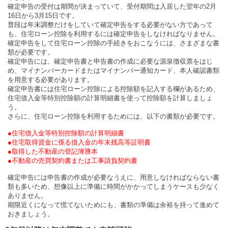
確定申告の受付は期間が決まっていて、受付期間は入居した翌年の2月
16日から3月15日です。
普段は年末調整だけをしていて確定申告をする必要がない方であって
も、住宅ローン控除を利用するには確定申告をしなければなりません。
確定申告をして住宅ローン控除の手続きをおこなうには、さまざまな書
類が必要です。
確定申告には、確定申告書と申告書の作成に必要な源泉徴収票をはじ
め、マイナンバーカードまたはマイナンバー通知カード、本人確認書類
を用意する必要があります。
確定申告書には住宅ローン控除による控除額を記入する欄があるため、
住宅借入金等特別控除額の計算明細書を使って控除額を計算しましょ
う。
さらに、住宅ローン控除を利用するためには、以下の書類が必要です。
●住宅借入金等特別控除額の計算明細書
●住宅取得資金に係る借入金の年末残高等証明書
●取得した不動産の登記簿謄本
●不動産の売買契約書または工事請負契約書
確定申告には申告書の作成が必要なうえに、用意しなければならない書
類も多いため、想像以上に準備に時間がかかってしまうケースも少なく
ありません。
期限近くになって慌てないためにも、書類の準備は余裕を持って進めて
おきましょう。